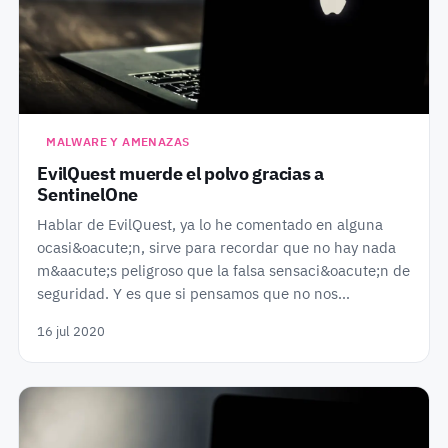
MALWARE Y AMENAZAS
EvilQuest muerde el polvo gracias a
SentinelOne
Hablar de EvilQuest, ya lo he comentado en alguna
ocasi&oacute;n, sirve para recordar que no hay nada
m&aacute;s peligroso que la falsa sensaci&oacute;n de
seguridad. Y es que si pensamos que no nos…
16 jul 2020