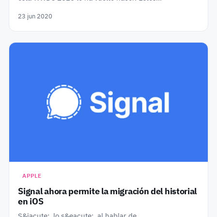
23 jun 2020
APPLE
Signal ahora permite la migración del historial
en iOS
S&iacute;, lo s&eacute;, al hablar de