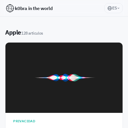
k0bra in the world
ES
Apple
128 artículos
PRIVACIDAD