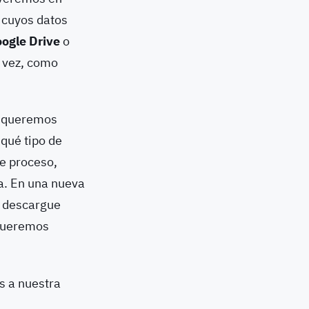
y cuyos datos
ogle Drive
o
 vez, como
os queremos
 qué tipo de
e proceso,
ta. En una nueva
e descargue
 queremos
s a nuestra