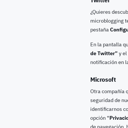
Twitter
¿Quieres descubr
microblogging te
pestaña
Configu
En la pantalla 
de Twitter”
y el
notificación en 
Microsoft
Otra compañía q
seguridad de nu
identificarnos c
opción “
Privaci
de navegación, b