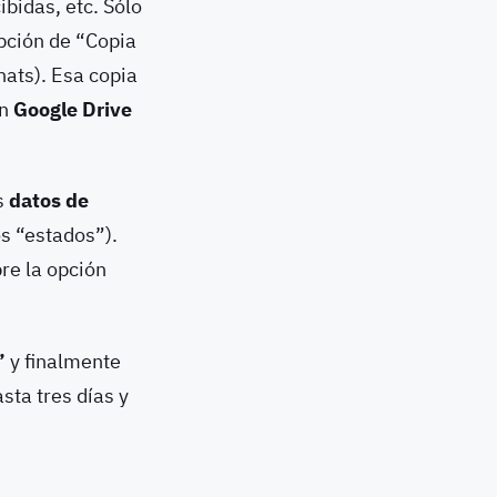
ibidas, etc. Sólo
pción de “Copia
hats). Esa copia
en
Google Drive
s
datos de
os “estados”).
re la opción
”
y finalmente
sta tres días y