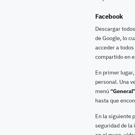
Facebook
Descargar todos
de Google, lo c
acceder a todos 
compartido en e
En primer lugar
personal. Una ve
menú
“General
hasta que enco
En la siguiente 
seguridad de la 
en el muro, víde