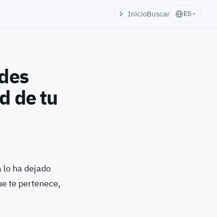
Inicio
Buscar
ES
edes
d de tu
 lo ha dejado
ue te pertenece,