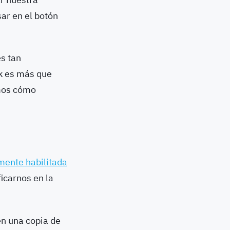
ar en el botón
es tan
k es más que
mos cómo
mente habilitada
icarnos en la
n una copia de