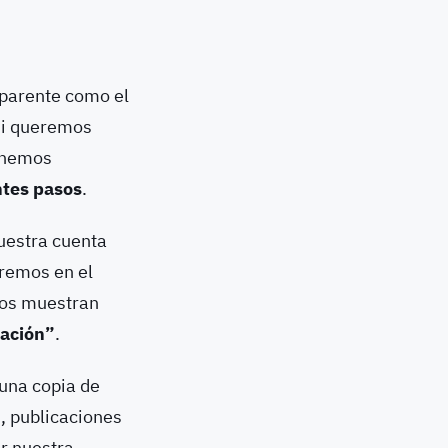
sparente como el
 si queremos
o hemos
ntes pasos
.
uestra cuenta
aremos en el
nos muestran
mación”
.
 una copia de
, publicaciones
ar nuestra