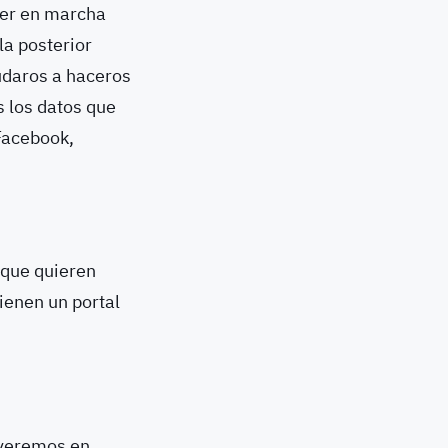
ner en marcha
la posterior
udaros a haceros
s los datos que
Facebook,
 que quieren
ienen un portal
, veremos en