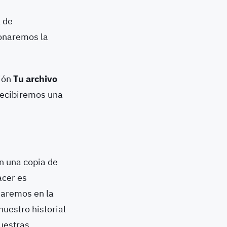
l de
ionaremos la
ción
Tu archivo
 recibiremos una
n una copia de
acer es
saremos en la
uestro historial
nuestras