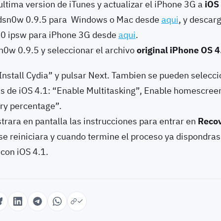
ultima version de iTunes y actualizar el iPhone 3G a
iOS
dsn0w 0.9.5 para Windows o Mac desde
aqui
, y descar
4.0 ipsw para iPhone 3G desde
aqui
.
n0w 0.9.5 y seleccionar el archivo
original iPhone OS 4
Install Cydia” y pulsar Next. Tambien se pueden selecci
as de iOS 4.1: “Enable Multitasking”, Enable homescree
ry percentage”.
ara en pantalla las instrucciones para entrar en
Reco
se reiniciara y cuando termine el proceso ya dispondras
 con iOS 4.1.