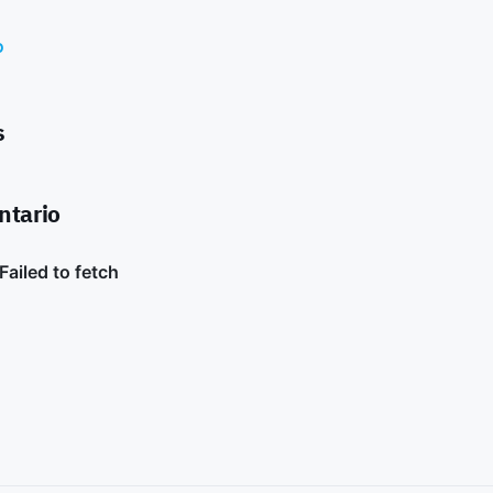
o
s
ntario