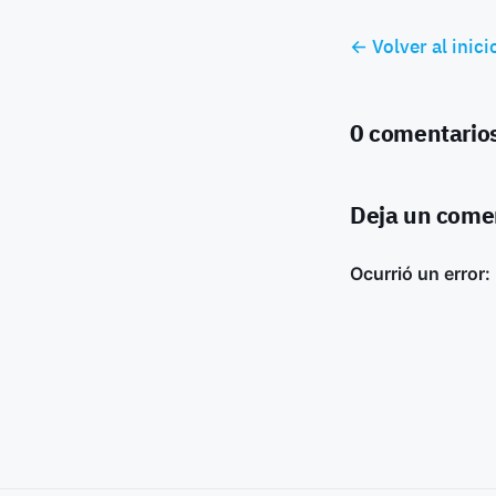
← Volver al inici
0 comentario
Deja un come