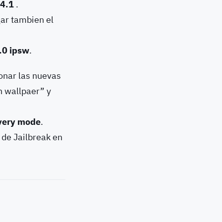
 4.1
.
gar tambien el
.0 ipsw
.
onar las nuevas
n wallpaer” y
very mode
.
 de Jailbreak en