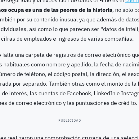
de seguridad y la exposición de datos on-line es el
cuent
os ocupa es una de las peores de la historia
, no solo 
ambién por su contenido inusual ya que además de
dato
ividuales, así como lo que parecen ser “datos de intel
cifras de empleados e ingresos de varias compañías.
 falta una carpeta de registros de correo electrónico qu
 habituales como nombre y apellido, la fecha de nacimi
úmero de teléfono, el código postal, la dirección, el sexo
trada por separado. También otras como el monto de la 
a de interés, las cuentas de Facebook, LinkedIn e Insta
nes de correo electrónico y las puntuaciones de crédito.
PUBLICIDAD
res realizaron una comprobación cruzada de una selecci