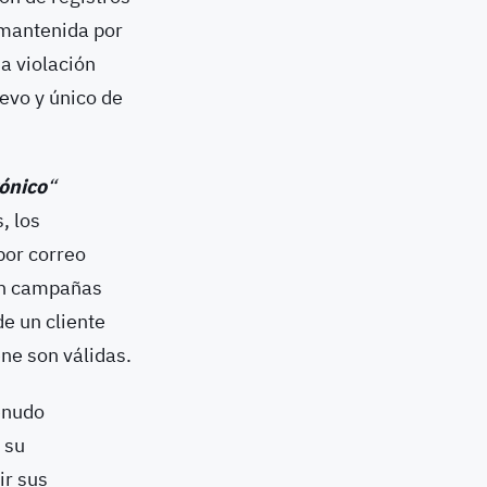
mantenida por
a violación
uevo y único de
rónico
“
, los
por correo
tan campañas
de un cliente
ene son válidas.
enudo
 su
ir sus