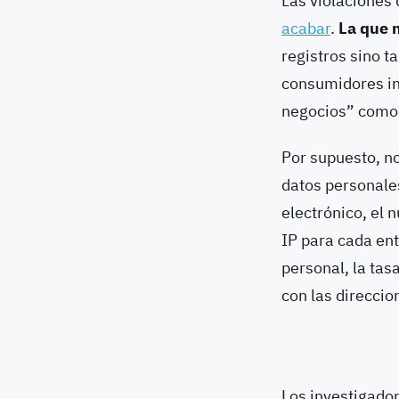
Las violaciones 
acabar
.
La que n
registros
sino t
consumidores ind
negocios” como 
Por supuesto, no
datos personales
electrónico, el n
IP para cada en
personal, la tas
con las direccio
Los investigado