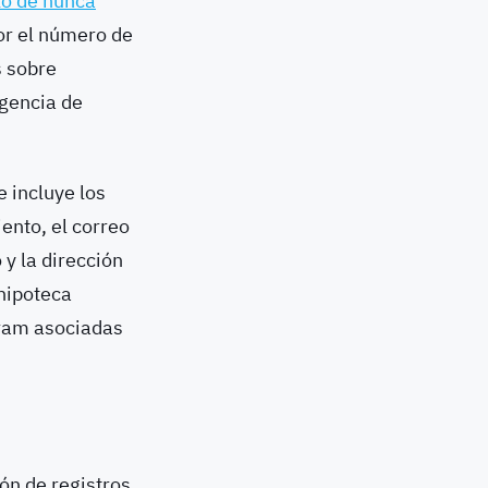
o de nunca
por el número de
s
sobre
igencia de
e incluye los
ento, el correo
 y la dirección
hipoteca
gram asociadas
ón de registros