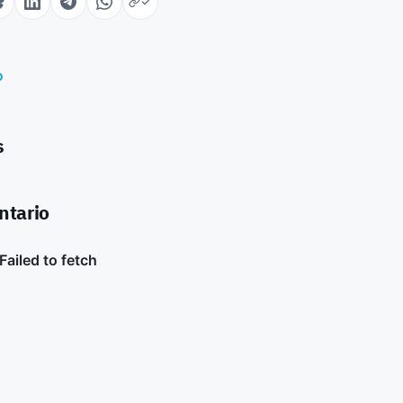
o
s
ntario