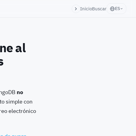
Inicio
Buscar
ES
ne al
s
ongoDB
no
to simple con
reo electrónico