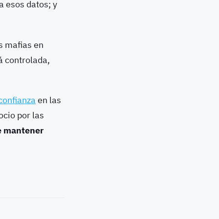
a esos datos; y
as mafias en
 controlada,
confianza
en las
cio por las
de mantener