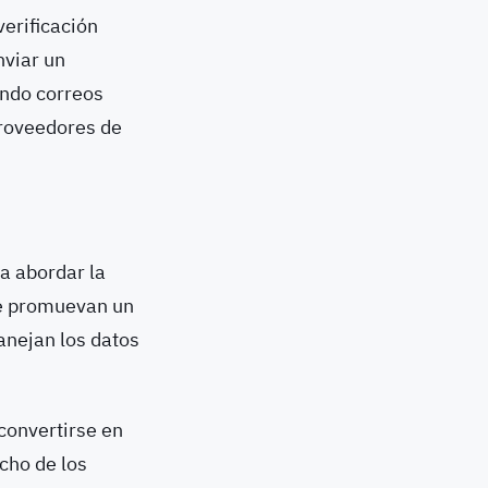
verificación
nviar un
ando correos
 proveedores de
a abordar la
e promuevan un
nejan los datos
convertirse en
cho de los