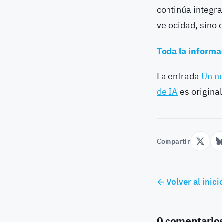
continúa integr
velocidad, sino
Toda la inform
La entrada
Un nu
de IA
es origina
Compartir
← Volver al inici
0 comentario