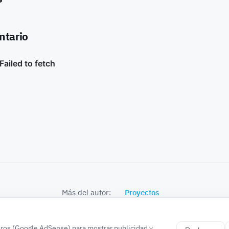
ntario
Más del autor:
Proyectos
© 2026 k0bra in the world · Proyectos, Noticias, Experiencias, Pruebas..
ros (Google AdSense) para mostrar publicidad y