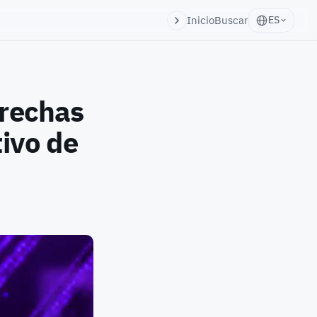
Inicio
Buscar
ES
brechas
tivo de