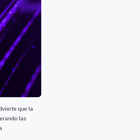
vierte que la
perando las
a