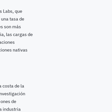
s Labs, que
 una tasa de
des son más
a, las cargas de
zaciones
ciones nativas
a costa de la
investigación
iones de
a industria