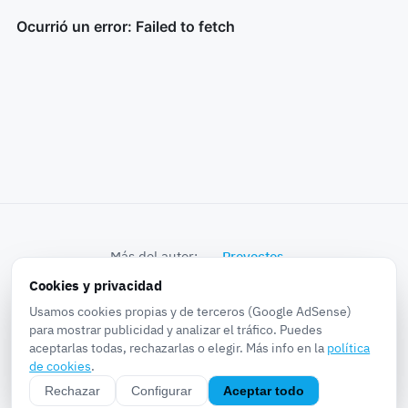
Más del autor:
Proyectos
Cookies y privacidad
© 2026 k0bra in the world · Proyectos, Noticias,
Usamos cookies propias y de terceros (Google AdSense)
Experiencias, Pruebas...
para mostrar publicidad y analizar el tráfico. Puedes
aceptarlas todas, rechazarlas o elegir. Más info en la
política
Sobre
·
Privacidad
·
Cookies
·
Aviso legal
·
RSS
·
de cookies
.
Configurar cookies
Rechazar
Configurar
Aceptar todo