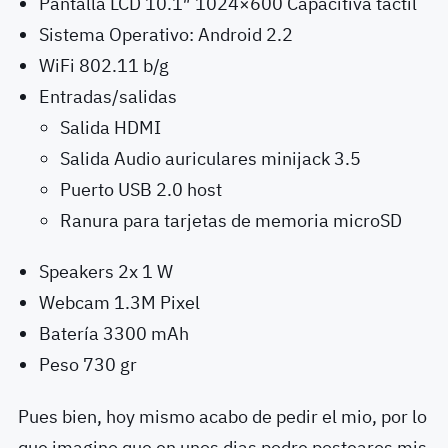
Pantalla LCD 10.1″ 1024×600 Capacitiva táctil
Sistema Operativo: Android 2.2
WiFi 802.11 b/g
Entradas/salidas
Salida HDMI
Salida Audio auriculares minijack 3.5
Puerto USB 2.0 host
Ranura para tarjetas de memoria microSD
Speakers 2x 1 W
Webcam 1.3M Pixel
Batería 3300 mAh
Peso 730 gr
Pues bien, hoy mismo acabo de pedir el mio, por lo
que imagino que en unos dias podre postearos mis