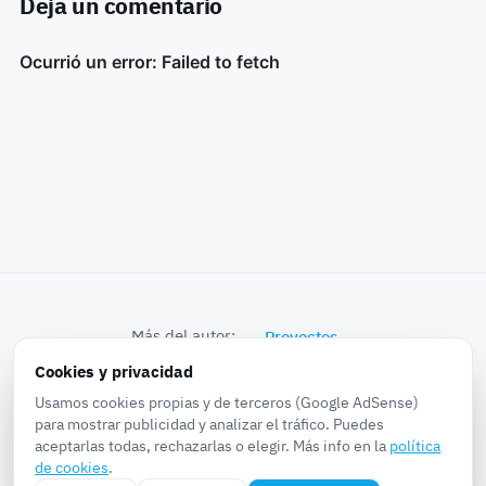
Deja un comentario
Más del autor:
Proyectos
Cookies y privacidad
© 2026 k0bra in the world · Proyectos, Noticias,
Usamos cookies propias y de terceros (Google AdSense)
Experiencias, Pruebas...
para mostrar publicidad y analizar el tráfico. Puedes
aceptarlas todas, rechazarlas o elegir. Más info en la
política
Sobre
·
Privacidad
·
Cookies
·
Aviso legal
·
RSS
·
de cookies
.
Configurar cookies