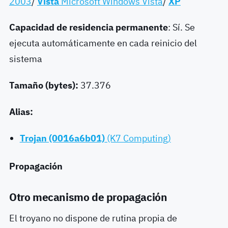
2003
/
Vista
Microsoft Windows Vista
/
XP
Capacidad de residencia permanente
: Sí. Se
ejecuta automáticamente en cada reinicio del
sistema
Tamaño (bytes):
37.376
Alias:
Trojan (0016a6b01)
(K7 Computing)
Propagación
Otro mecanismo de propagación
El troyano no dispone de rutina propia de