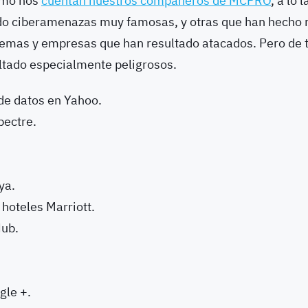
cómo nos
cuentan nuestros compañeros de MCPRO
, a lo 
ido ciberamenazas muy famosas, y otras que han hecho
stemas y empresas que han resultado atacados. Pero de t
ltado especialmente peligrosos.
de datos en Yahoo.
pectre.
ya.
 hoteles Marriott.
Hub.
gle +.