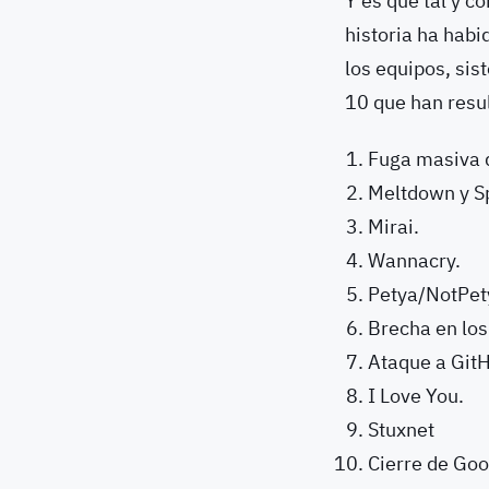
Y es que tal y 
historia ha hab
los equipos, si
10 que han resu
Fuga masiva 
Meltdown y S
Mirai.
Wannacry.
Petya/NotPet
Brecha en los
Ataque a Git
I Love You.
Stuxnet
Cierre de Goo