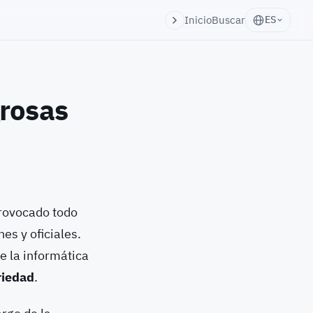
Inicio
Buscar
ES
grosas
provocado todo
es y oficiales.
e la informática
riedad
.