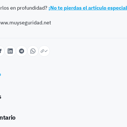
rlos en profundidad?
¡No te pierdas el artículo especi
/www.muyseguridad.net
o
s
ntario