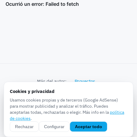
Más del autor:
Proyectos
Cookies y privacidad
© 2026 k0bra in the world · Proyectos, Noticias,
Usamos cookies propias y de terceros (Google AdSense)
Experiencias, Pruebas...
para mostrar publicidad y analizar el tráfico. Puedes
aceptarlas todas, rechazarlas o elegir. Más info en la
política
Sobre
·
Privacidad
·
Cookies
·
Aviso legal
·
RSS
·
de cookies
.
Configurar cookies
Rechazar
Configurar
Aceptar todo