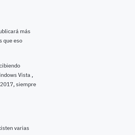
publicará más
s que eso
cibiendo
indows Vista ,
l 2017, siempre
xisten varias