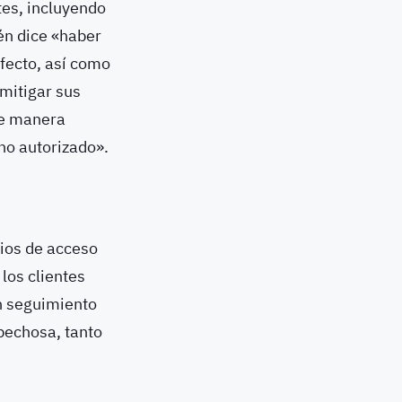
tes, incluyendo
én dice «haber
efecto, así como
 mitigar sus
 de manera
 no autorizado».
rios de acceso
 los clientes
n seguimiento
pechosa, tanto