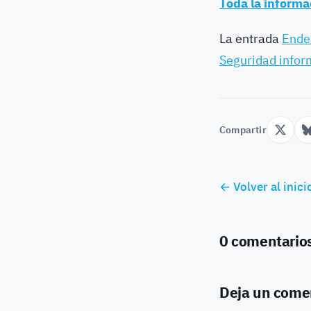
Toda la inform
La entrada
Endes
Seguridad infor
Compartir
← Volver al inici
0 comentario
Deja un come