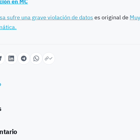
ación en MC
a sufre una grave violación de datos
es original de
Muy
mática.
o
s
ntario