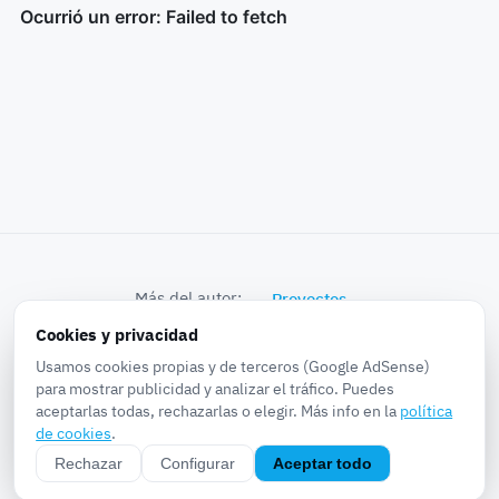
Más del autor:
Proyectos
Cookies y privacidad
© 2026 k0bra in the world · Proyectos, Noticias,
Usamos cookies propias y de terceros (Google AdSense)
Experiencias, Pruebas...
para mostrar publicidad y analizar el tráfico. Puedes
aceptarlas todas, rechazarlas o elegir. Más info en la
política
Sobre
·
Privacidad
·
Cookies
·
Aviso legal
·
RSS
·
de cookies
.
Configurar cookies
Rechazar
Configurar
Aceptar todo