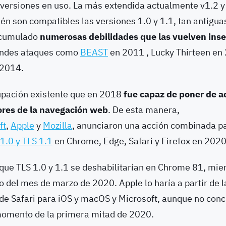
 versiones en uso. La más extendida actualmente v1.2 y 
én son compatibles las versiones 1.0 y 1.1, tan antigua
acumulado
numerosas debilidades que las vuelven ins
andes ataques como
BEAST
en 2011 , Lucky Thirteen en 
2014.
cupación existente que en 2018
fue capaz de poner de a
ores de la navegación web
. De esta manera,
ft
,
Apple
y
Mozilla
, anunciaron una acción combinada p
 1.0 y TLS 1.1
en Chrome, Edge, Safari y Firefox en 2020
que TLS 1.0 y 1.1 se deshabilitarían en Chrome 81, mie
rgo del mes de marzo de 2020. Apple lo haría a partir de l
de Safari para iOS y macOS y Microsoft, aunque no concr
momento de la primera mitad de 2020.