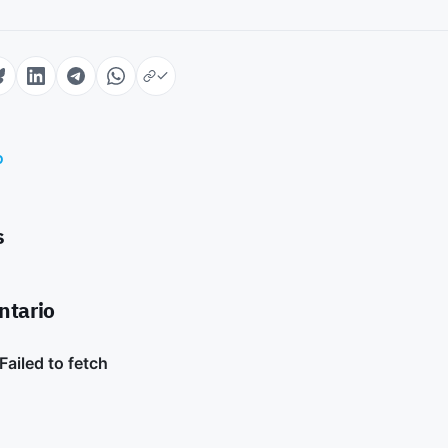
o
s
ntario