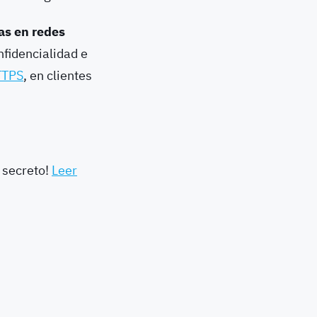
as en redes
nfidencialidad e
TTPS
, en clientes
u secreto!
Leer