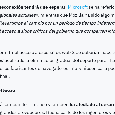
esconexión tendrá que esperar
.
Microsoft
se ha referid
globales actuales»
, mientras que Mozilla ha sido algo 
Revertimos el cambio por un período de tiempo indeter
l acceso a sitios críticos del gobierno que comparten in
ermitir el acceso a esos sitios web (que deberían haber
bstaculizado la eliminación gradual del soporte para TLS 
e los fabricantes de navegadores interviniesen para po
final.
oftware
tá cambiando el mundo y también
ha afectado al desarr
 grandes proveedores. Buena parte de los ingenieros y