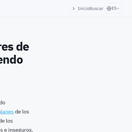
Inicio
Buscar
ES
res de
iendo
ndo
planes
de los
de los
os e inseguros.