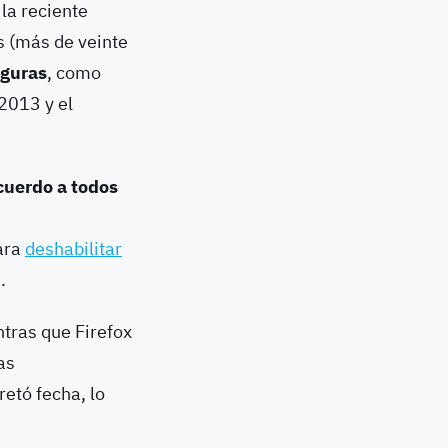
la reciente
s (más de veinte
eguras
, como
2013 y el
cuerdo a todos
ara
deshabilitar
.
ntras que Firefox
as
etó fecha, lo