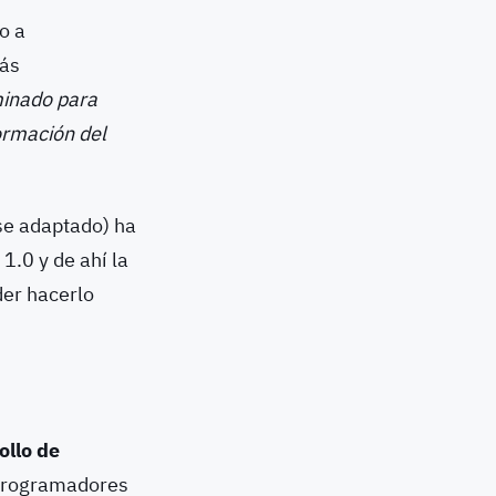
o a
más
minado para
formación del
se adaptado) ha
1.0 y de ahí la
der hacerlo
ollo de
 programadores