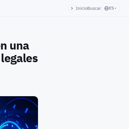
Inicio
Buscar
ES
en una
 legales