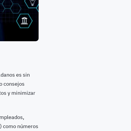
adanos es sin
ho consejos
tos y minimizar
empleados,
II) como números