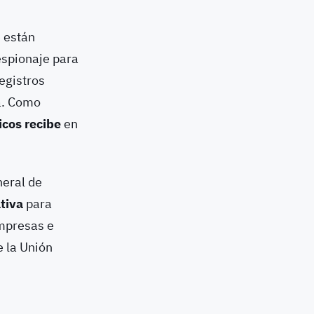
e están
espionaje para
egistros
a. Como
icos recibe
en
neral de
tiva
para
empresas e
e la Unión