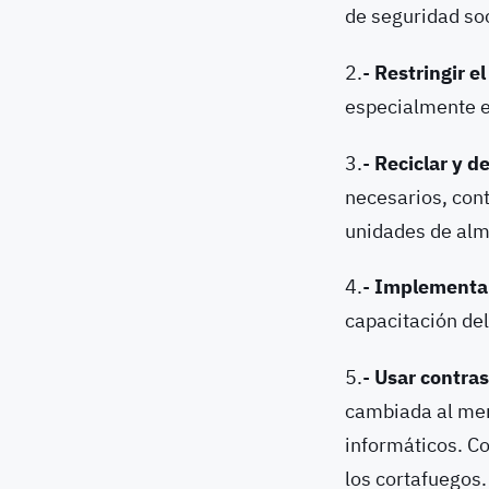
de seguridad soc
2.-
Restringir e
especialmente e
3.-
Reciclar y de
necesarios, con
unidades de al
4.-
Implementar 
capacitación del
5.-
Usar contra
cambiada al men
informáticos. C
los cortafuegos.