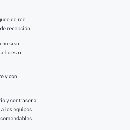
queo de red
de recepción.
o no sean
nadores o
.
e y con
rio y contraseña
 a los equipos
 recomendables