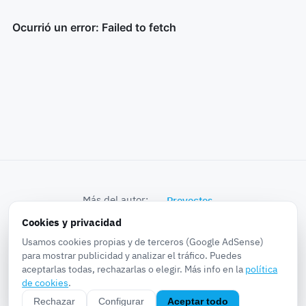
Más del autor:
Proyectos
Cookies y privacidad
© 2026 k0bra in the world · Proyectos, Noticias,
Usamos cookies propias y de terceros (Google AdSense)
Experiencias, Pruebas...
para mostrar publicidad y analizar el tráfico. Puedes
aceptarlas todas, rechazarlas o elegir. Más info en la
política
Sobre
·
Privacidad
·
Cookies
·
Aviso legal
·
RSS
·
de cookies
.
Configurar cookies
Rechazar
Configurar
Aceptar todo