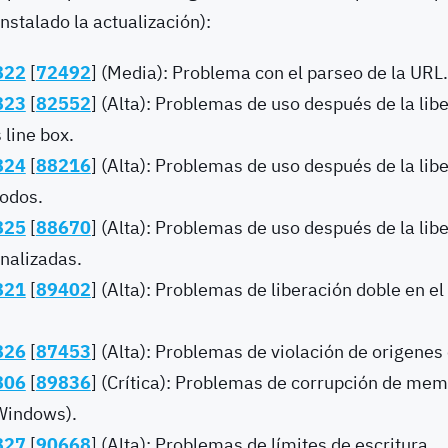
nstalado la actualización):
822
[
72492
] (Media): Problema con el parseo de la URL.
823
[
82552
] (Alta): Problemas de uso después de la libe
 line box.
824
[
88216
] (Alta): Problemas de uso después de la libe
nodos.
825
[
88670
] (Alta): Problemas de uso después de la lib
nalizadas.
821
[
89402
] (Alta): Problemas de liberación doble en el
826
[
87453
] (Alta): Problemas de violación de origenes
806
[
89836
] (Crítica): Problemas de corrupción de mem
Windows).
827
[
90668
] (Alta): Problemas de límites de escritura.