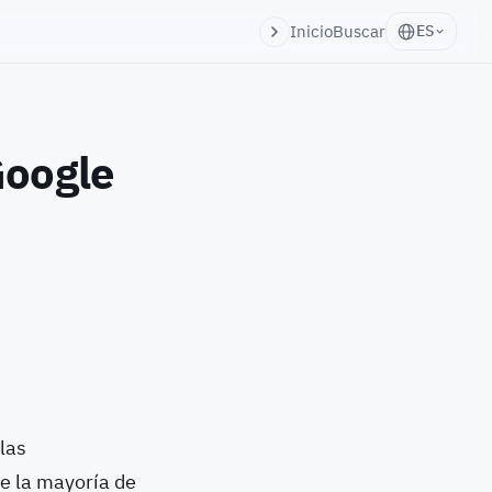
Inicio
Buscar
ES
Google
 las
e la mayoría de