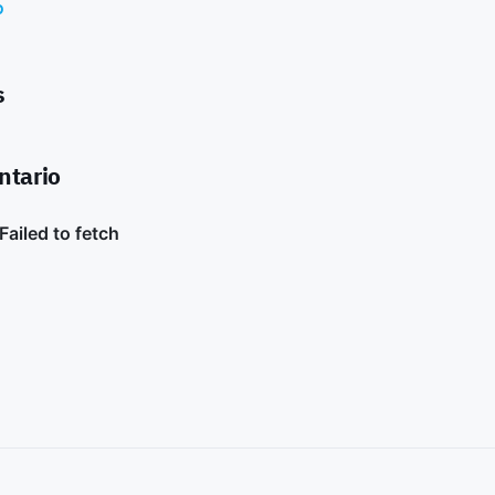
o
s
ntario