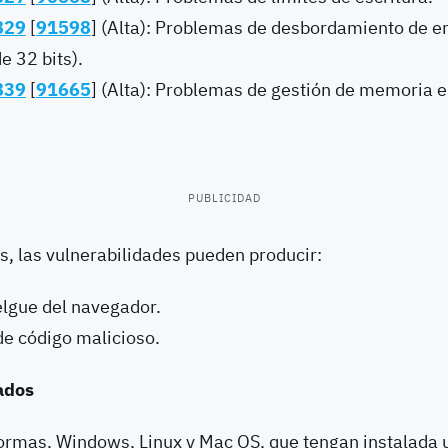
829
[
91598
] (Alta): Problemas de desbordamiento de e
e 32 bits).
839
[
91665
] (Alta): Problemas de gestión de memoria e
PUBLICIDAD
s, las vulnerabilidades pueden producir:
elgue del navegador.
de código malicioso.
ados
formas, Windows, Linux y Mac OS, que tengan instalada 