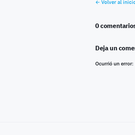
← Volver al inici
0 comentario
Deja un come