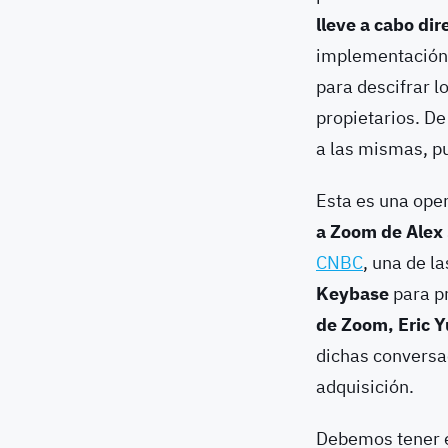
lleve a cabo dir
implementación d
para descifrar l
propietarios. De
a las mismas, pu
Esta es una ope
a Zoom de Alex
CNBC
, una de l
Keybase
para p
de Zoom, Eric 
dichas conversac
adquisición.
Debemos tener e