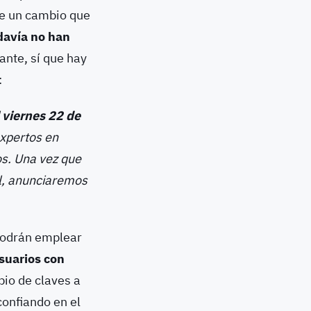
de un cambio que
davía no han
ante, sí que hay
:
l viernes 22 de
expertos en
os. Una vez que
l, anunciaremos
 podrán emplear
usuarios con
bio de claves a
confiando en el