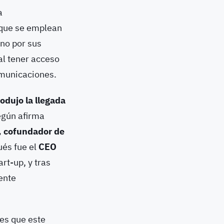
a
s que se emplean
ino por sus
al tener acceso
omunicaciones.
odujo la llegada
egún afirma
 cofundador de
ués fue el
CEO
art-up, y tras
ente
es que este