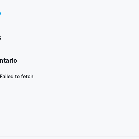
o
s
ntario