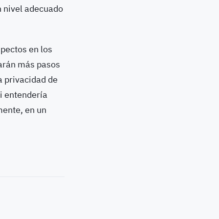
n nivel adecuado
pectos en los
darán más pasos
a privacidad de
i entendería
mente, en un