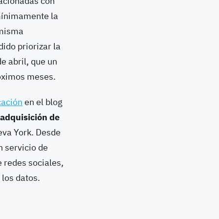
acionadas con
 mínimamente la
 misma
ido priorizar la
e abril, que un
róximos meses.
cación
en el blog
 adquisición de
ueva York. Desde
 servicio de
e redes sociales,
 los datos.