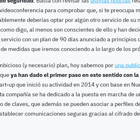
do seguridad
. Basta con revisar las
últimas noticias
rel
e videoconferencia para comprobar que, si te preocupa
ablemente deberías optar por algún otro servicio de su
 como digo, al menos son conscientes de ello y han decid
 servicio con un plan de 90 días anunciado a principios d
 de medidas que iremos conociendo a lo largo de los p
mbicioso (y necesario) plan, hoy sabemos por
una publi
 que
ya han dado el primer paso en este sentido con la
tart-up que inició su actividad en 2014 y con base en N
sta compañía se ha dedicado a la puesta en marcha de un
co de claves, que además se pueden asociar a perfiles d
stablecer comunicaciones seguras gracias al cifrado de