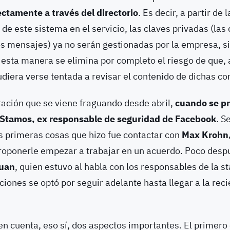
ectamente a través del directorio
. Es decir, a partir de l
e este sistema en el servicio, las claves privadas (la
os mensajes) ya no serán gestionadas por la empresa, s
 esta manera se elimina por completo el riesgo de que, 
diera verse tentada a revisar el contenido de dichas c
ración que se viene fraguando desde abril,
cuando se pr
 Stamos, ex responsable de seguridad de Facebook
. S
as primeras cosas que hizo fue contactar con
Max Krohn,
roponerle empezar a trabajar en un acuerdo. Poco desp
Yuan
, quien estuvo al habla con los responsables de la st
iones se optó por seguir adelante hasta llegar a la reci
n cuenta, eso sí, dos aspectos importantes. El primero 