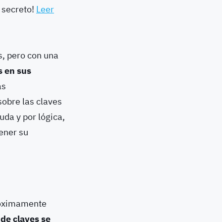
u secreto!
Leer
s, pero con una
s en sus
as
sobre las claves
uda y por lógica,
ener su
próximamente
 de claves se