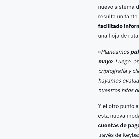
nuevo sistema d
resulta un tanto
facilitado info
una hoja de ruta
«
Planeamos
pub
mayo
. Luego, o
criptografía y c
hayamos evaluad
nuestros hitos d
Y el otro punto 
esta nueva modal
cuentas de pag
través de Keybas