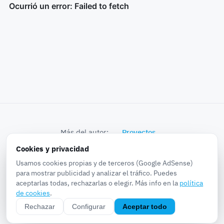
Más del autor:
Proyectos
Cookies y privacidad
© 2026 k0bra in the world · Proyectos, Noticias,
Usamos cookies propias y de terceros (Google AdSense)
Experiencias, Pruebas...
para mostrar publicidad y analizar el tráfico. Puedes
aceptarlas todas, rechazarlas o elegir. Más info en la
política
Sobre
·
Privacidad
·
Cookies
·
Aviso legal
·
RSS
·
de cookies
.
Configurar cookies
Rechazar
Configurar
Aceptar todo