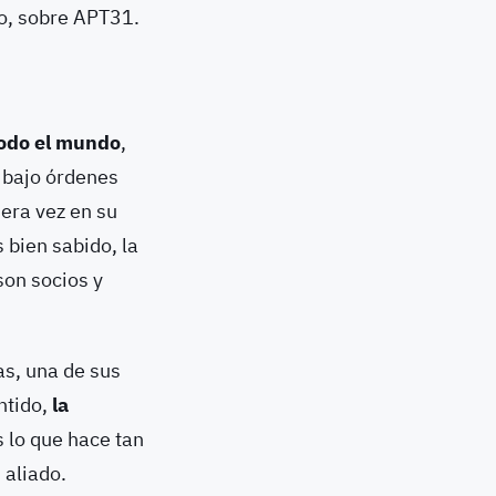
o, sobre APT31.
todo el mundo
,
a bajo órdenes
era vez en su
 bien sabido, la
son socios y
s, una de sus
ntido,
la
s lo que hace tan
 aliado.