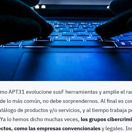
mo APT31 evolucione susF herramientas y amplíe el ra
 de lo más común, no debe sorprendernos. Al final es 
tálogo de productos y/o servicios, y al tiempo trabaja p
 Ya lo hemos dicho muchas veces,
los grupos cibercrim
ctos, como las empresas convencionales
y legales. In