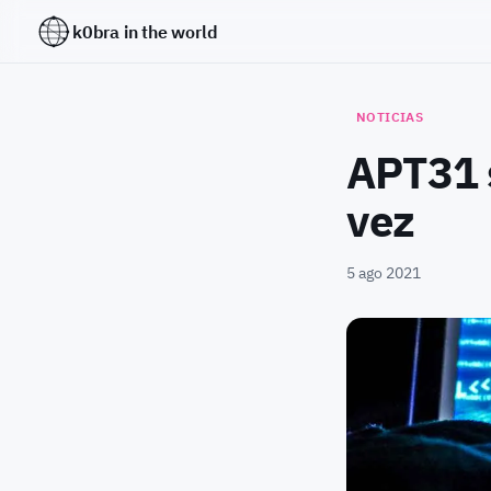
k0bra in the world
NOTICIAS
APT31 s
vez
5 ago 2021