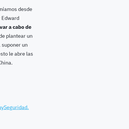
poníamos desde
 y Edward
evar a cabo de
de plantear un
a suponer un
to le abre las
China.
ySeguridad.