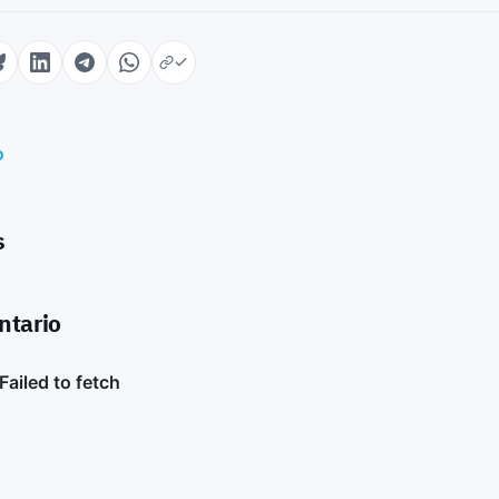
o
s
ntario