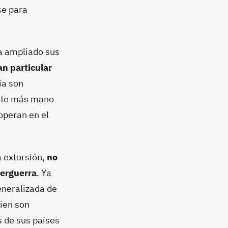
se para
ha ampliado sus
an particular
ia son
ante más mano
operan en el
 extorsión,
no
berguerra
. Ya
generalizada de
ien son
s de sus países